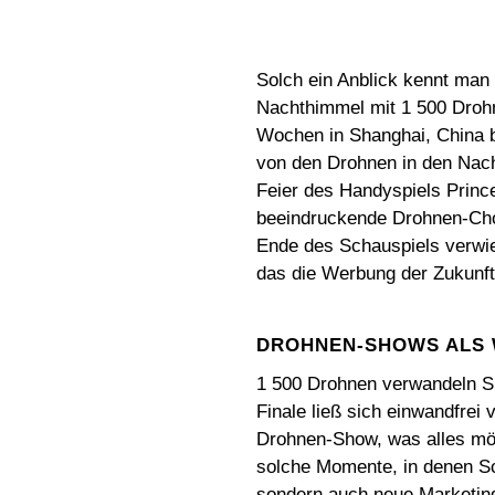
Solch ein Anblick kennt man 
Nachthimmel mit 1 500 Drohn
Wochen in Shanghai, China 
von den Drohnen in den Nach
Feier des Handyspiels Princ
beeindruckende Drohnen-Ch
Ende des Schauspiels verwies 
das die Werbung der Zukunf
DROHNEN-SHOWS ALS
1 500 Drohnen verwandeln S
Finale ließ sich einwandfre
Drohnen-Show, was alles mög
solche Momente, in denen Sc
sondern auch neue Marketing