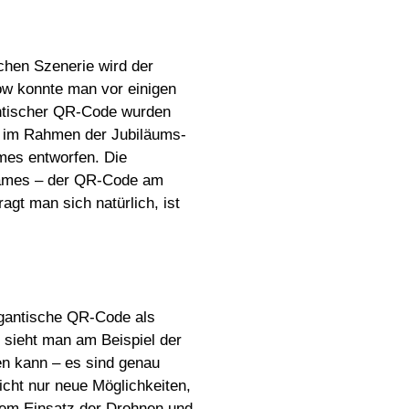
schen Szenerie wird der
ow konnte man vor einigen
antischer QR-Code wurden
e im Rahmen der Jubiläums-
mes entworfen. Die
Games – der QR-Code am
agt man sich natürlich, ist
igantische QR-Code als
 sieht man am Beispiel der
en kann – es sind genau
cht nur neue Möglichkeiten,
 dem Einsatz der Drohnen und