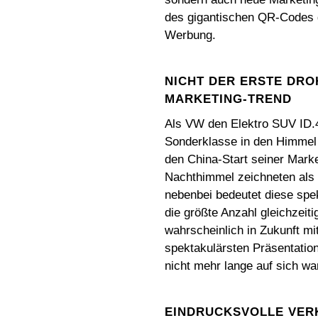
des gigantischen QR-Codes g
Werbung.
NICHT DER ERSTE DRO
ARKETING-TREND
Als VW den Elektro SUV ID.4
Sonderklasse in den Himmel z
den China-Start seiner Mark
Nachthimmel zeichneten als 
nebenbei bedeutet diese spe
die größte Anzahl gleichzeit
wahrscheinlich in Zukunft m
spektakulärsten Präsentatio
nicht mehr lange auf sich wa
EINDRUCKSVOLLE VER