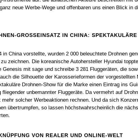
anz neue Werbe-Wege und offenbaren uns einen Blick in di
HNEN-GROSSEINSATZ IN CHINA: SPEKTAKULÄRE 
 in China vorstellte, wurden 2 000 beleuchtete Drohnen gen
u zeichnen. Die koreanische Autohersteller Hyundai toppte 
e Genesis mit sage und schreibe 3 281 Fluggeräten, die sow
auch die Silhouette der Karosserieformen der vorgestellten 
ktakuläre Drohnen-Show für die Marke einen Eintrag ins Gu
ig fliegender unbemannter Fluggeräte. Da vermehrt auf Drohn
it mehr solcher Werbeaktionen rechnen. Und da sich Konzer
nen übertrumpfen, so lassen höchstwahrscheinlich die näc
rten.
KNÜPFUNG VON REALER UND ONLINE-WELT