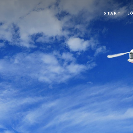
START
L