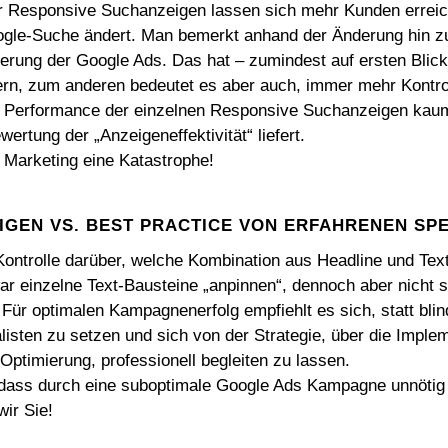
r Responsive Suchanzeigen lassen sich mehr Kunden erreic
gle-Suche ändert. Man bemerkt anhand der Änderung hin zu
rung der Google Ads. Das hat – zumindest auf ersten Blick –
ern, zum anderen bedeutet es aber auch, immer mehr Kontro
ie Performance der einzelnen Responsive Suchanzeigen kau
rtung der „Anzeigeneffektivität“ liefert.
 Marketing eine Katastrophe!
IGEN VS. BEST PRACTICE VON ERFAHRENEN SPE
ntrolle darüber, welche Kombination aus Headline und Tex
r einzelne Text-Bausteine „anpinnen“, dennoch aber nicht 
Für optimalen Kampagnenerfolg empfiehlt es sich, statt blind
isten zu setzen und sich von der Strategie, über die Implem
ptimierung, professionell begleiten zu lassen.
dass durch eine suboptimale Google Ads Kampagne unnötig
wir Sie!