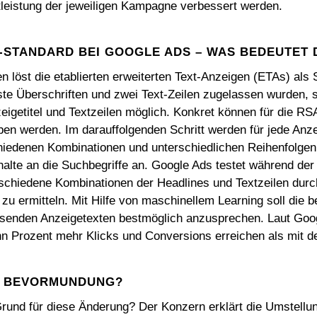
leistung der jeweiligen Kampagne verbessert werden.
-STANDARD BEI GOOGLE ADS – WAS BEDEUTET
löst die etablierten erweiterten Text-Anzeigen (ETAs) als 
ste Überschriften und zwei Text-Zeilen zugelassen wurden, 
igetitel und Textzeilen möglich. Konkret können für die RSA
en werden. Im darauffolgenden Schritt werden für jede Anze
chiedenen Kombinationen und unterschiedlichen Reihenfolge
alte an die Suchbegriffe an. Google Ads testet während der
chiedene Kombinationen der Headlines und Textzeilen durc
 zu ermitteln. Mit Hilfe von maschinellem Learning soll die
ssenden Anzeigetexten bestmöglich anzusprechen. Laut Goo
n Prozent mehr Klicks und Conversions erreichen als mit d
R BEVORMUNDUNG?
Grund für diese Änderung? Der Konzern erklärt die Umstellu