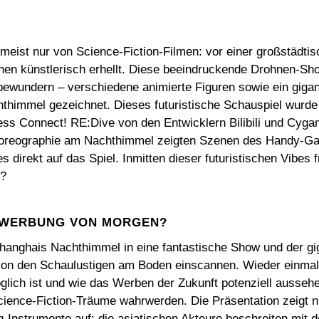
meist nur von Science-Fiction-Filmen: vor einer großstädti
en künstlerisch erhellt. Diese beeindruckende Drohnen-Sh
bewundern – verschiedene animierte Figuren sowie ein gig
thimmel gezeichnet. Dieses futuristische Schauspiel wurd
ess Connect! RE:Dive von den Entwicklern Bilibili und Cyga
oreographie am Nachthimmel zeigten Szenen des Handy-
direkt auf das Spiel. Inmitten dieser futuristischen Vibes fr
t?
 WERBUNG VON MORGEN?
hanghais Nachthimmel in eine fantastische Show und der g
i von den Schaulustigen am Boden einscannen. Wieder einmal
lich ist und wie das Werben der Zukunft potenziell ausseh
ience-Fiction-Träume wahrwerden. Die Präsentation zeigt ni
-Instrumente auf: die asiatischen Akteure beschreiten mit